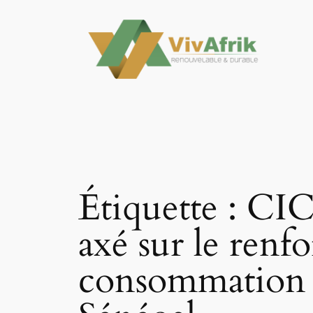
Aller
au
contenu
Étiquette :
CIC
axé sur le renf
consommation d