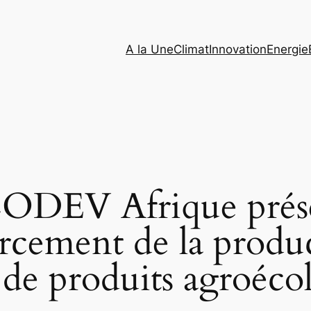
A la Une
Climat
Innovation
Energie
ODEV Afrique prése
orcement de la produc
e produits agroéco