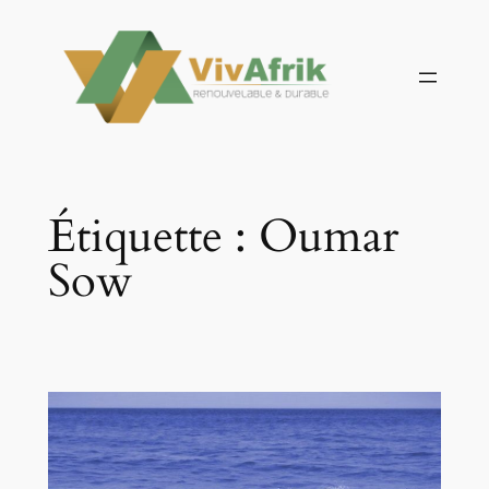
Aller
au
contenu
Étiquette :
Oumar
Sow