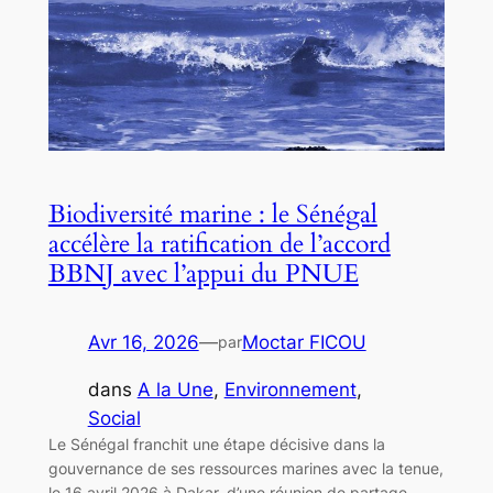
Biodiversité marine : le Sénégal
accélère la ratification de l’accord
BBNJ avec l’appui du PNUE
Avr 16, 2026
—
Moctar FICOU
par
dans
A la Une
, 
Environnement
, 
Social
Le Sénégal franchit une étape décisive dans la
gouvernance de ses ressources marines avec la tenue,
le 16 avril 2026 à Dakar, d’une réunion de partage