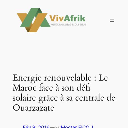
Aller
au
contenu
Energie renouvelable : Le
Maroc face à son défi
solaire grâce à sa centrale de
Ouarzazate
Fév 9, 2016
—
Moctar FICOU
par