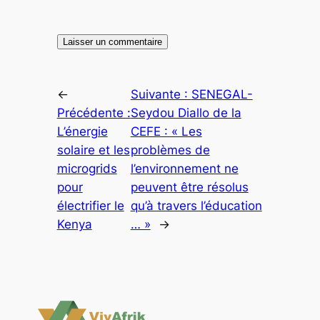
←
Suivante :
SENEGAL-
Précédente :
Seydou Diallo de la
L’énergie
CEFE : « Les
solaire et les
problèmes de
microgrids
l’environnement ne
pour
peuvent être résolus
électrifier le
qu’à travers l’éducation
Kenya
… »
→