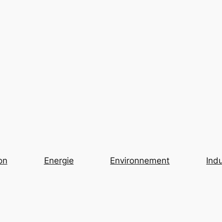
on
Energie
Environnement
Indu