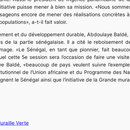
nitiative puisse mener à bien sa mission. «Nous somm
isageons encore de mener des réalisations concrètes à 
opulations», a-t-il fait valoir.
nement et du dévelop­pement durable, Ab­doulaye Bal­dé,
ns de la partie sénégalaise. Il a cité le reboisement d
mage. «Le Sénégal, en tant que pionnier, fait beaucoup
el cette 5e session sera l’occasion de faire une visite
laye Baldé, «beaucoup de pays veulent suivre l’exemple
tutionnel de l’Union africaine et du Programme des Na
nt le Sénégal ainsi que l’initiative de la Grande murai
raille Verte