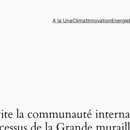
A la Une
Climat
Innovation
Energie
te la communauté internat
essus de la Grande muraill