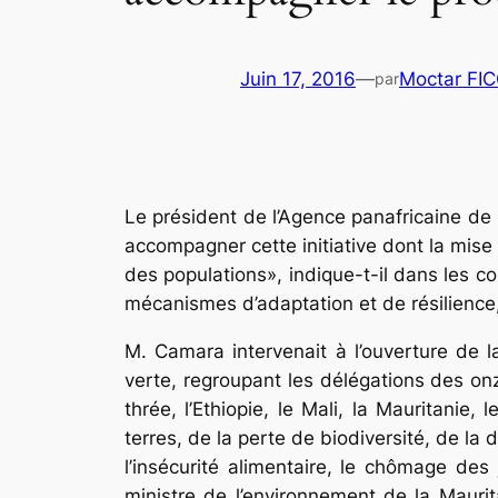
Juin 17, 2016
—
Moctar FI
par
Le président de l’Agence panafricaine de 
ac­compagner cette initiative dont la mis
des populations», indique-t-il dans les c
mécanismes d’adaptation et de rési­lience
M. Camara intervenait à l’ouverture de l
verte, re­groupant les délégations des onz
thrée, l’Ethiopie, le Mali, la Mauritanie
terres, de la perte de biodiversité, de la
l’insécurité alimentaire, le chômage des 
ministre de l’en­viron­nement de la Mau­r