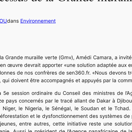
COU
dans
Environnement
la Grande mu­raille verte (Gmv), Amédi Ca­mara, a invité
e en œuvre devrait apporter «une solution adaptée aux en
olonnes de nos confrères de sen360.fr. «Nous devons tr
, qui doivent être ac­compagnés et appuyés par la commu
a 5e session ordinaire du Conseil des ministres de l’
e pays concernés par le tracé allant de Dakar à Djibouti,
, le Niger, le Nigeria, le Sénégal, le Soudan et le Tch
 déforestation et le dysfonctionnement des systèmes de p
jeunes, entre autres, cette initiative reste une solut
itanie. Aussi le président de l’Agence panafricaine de l