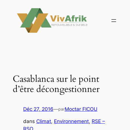
Aller
au
contenu
Casablanca sur le point
d’être décongestionner
Déc 27, 2016
—
Moctar FICOU
par
dans
Climat
, 
Environnement
, 
RSE –
RSO