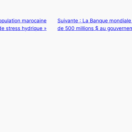
opulation marocaine
Suivante :
La Banque mondiale 
de stress hydrique »
de 500 millions $ au gouvernem