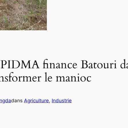
 PIDMA finance Batouri da
nsformer le manioc
angda
dans
Agriculture
, 
Industrie