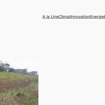
A la Une
Climat
Innovation
Energie