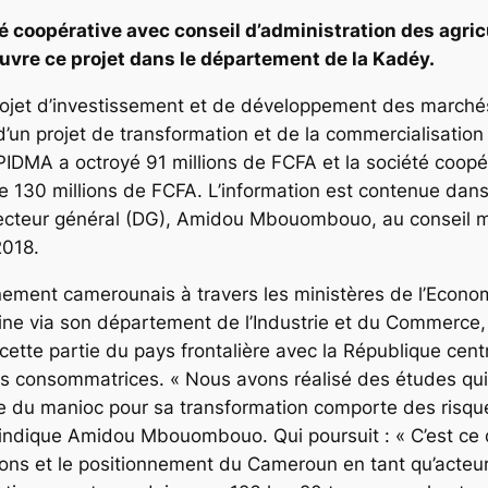
été coopérative avec conseil d’administration des agr
vre ce projet dans le département de la Kadéy.
ojet d’investissement et de développement des marché
un projet de transformation et de la commercialisation
PIDMA a octroyé 91 millions de FCFA et la société coopér
de 130 millions de FCFA. L’information est contenue dan
cteur général (DG), Amidou Mbouombouo, au conseil mu
2018.
nement camerounais à travers les ministères de l’Economi
caine via son département de l’Industrie et du Commerc
 cette partie du pays frontalière avec la République cent
s consommatrices. « Nous avons réalisé des études qui
e du manioc pour sa transformation comporte des risque
indique Amidou Mbouombouo. Qui poursuit : « C’est ce qu
ions et le positionnement du Cameroun en tant qu’acteu