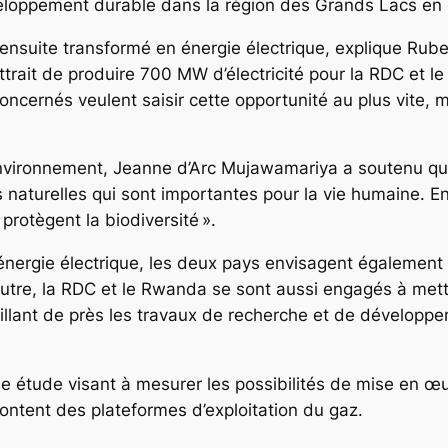
eloppement durable dans la région des Grands Lacs en 
ensuite transformé en énergie électrique, explique Rub
rait de produire 700 MW d’électricité pour la RDC et l
cernés veulent saisir cette opportunité au plus vite, 
’Environnement, Jeanne d’Arc Mujawamariya a soutenu que
naturelles qui sont importantes pour la vie humaine. En 
rotègent la biodiversité ».
énergie électrique, les deux pays envisagent égalemen
n outre, la RDC et le Rwanda se sont aussi engagés à met
illant de près les travaux de recherche et de développe
 étude visant à mesurer les possibilités de mise en œuv
ontent des plateformes d’exploitation du gaz.