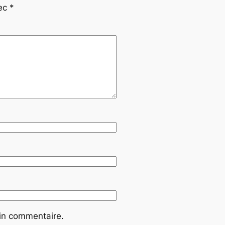
vec
*
ain commentaire.