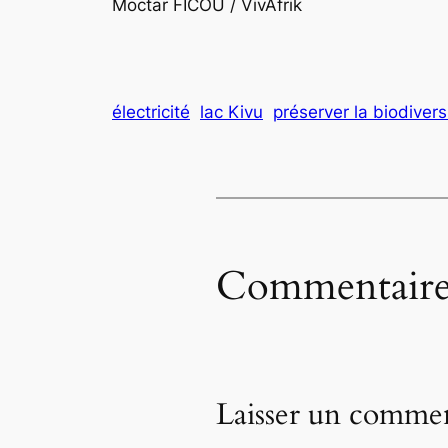
Moctar FICOU / VivAfrik
électricité
lac Kivu
préserver la biodivers
Commentaire
Laisser un commen