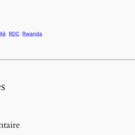
ité
RDC
Rwanda
s
taire