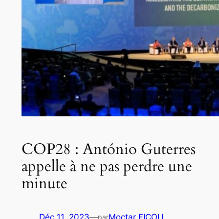
COP28 : António Guterres
appelle à ne pas perdre une
minute
Déc 11, 2023
—
Moctar FICOU
par