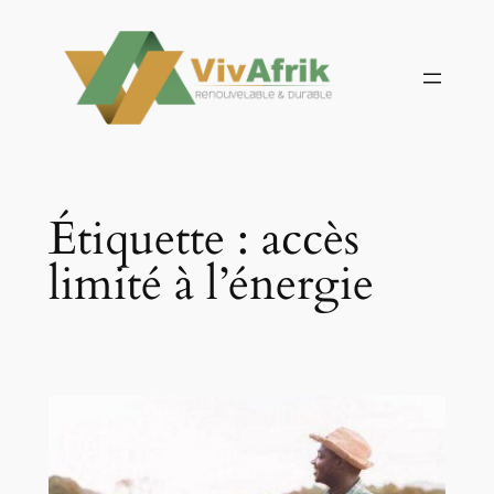
Aller
au
contenu
Étiquette :
accès
limité à l’énergie