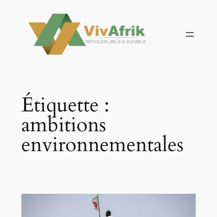
Aller
au
contenu
Étiquette :
ambitions
environnementales