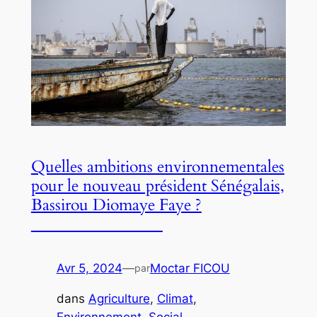
Quelles ambitions environnementales
pour le nouveau président Sénégalais,
Bassirou Diomaye Faye ?
Avr 5, 2024
—
Moctar FICOU
par
dans
Agriculture
, 
Climat
, 
Environnement
, 
Social