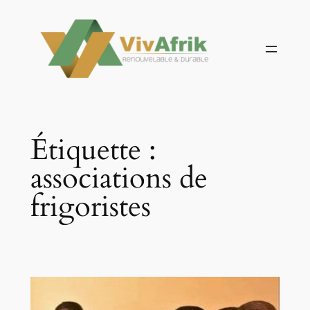
Aller
au
contenu
Étiquette :
associations de
frigoristes