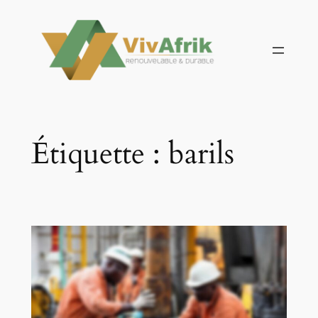
Aller
au
contenu
Étiquette :
barils