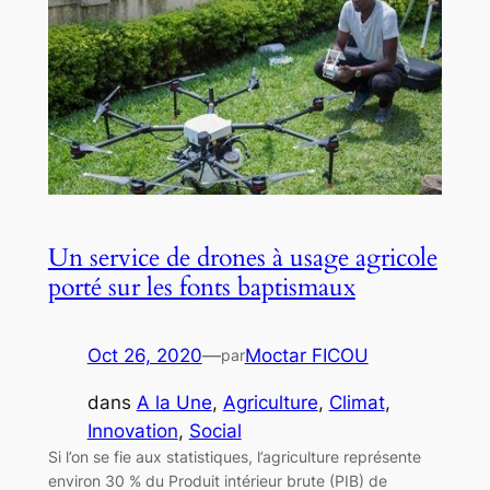
Un service de drones à usage agricole
porté sur les fonts baptismaux
Oct 26, 2020
—
Moctar FICOU
par
dans
A la Une
, 
Agriculture
, 
Climat
, 
Innovation
, 
Social
Si l’on se fie aux statistiques, l’agriculture représente
environ 30 % du Produit intérieur brute (PIB) de