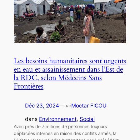
Les besoins humanitaires sont urgents
en eau et assainissement dans l’Est de
la RDC, selon Médecins Sans
Frontières
Déc 23, 2024
—
Moctar FICOU
par
dans
Environnement
, 
Social
Avec près de 7 millions de personnes toujours
déplacées internes en raison des conflits armés, la