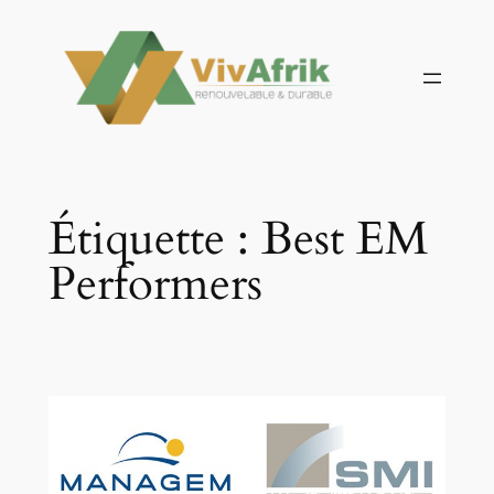
Aller
au
contenu
Étiquette :
Best EM
Performers