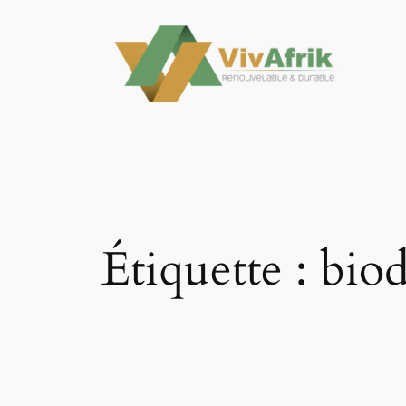
Aller
au
contenu
Étiquette :
biod