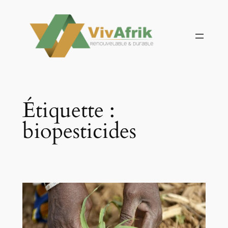
Aller
au
contenu
Étiquette :
biopesticides