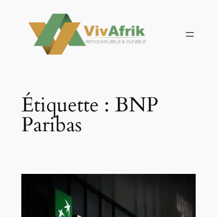
Aller
au
contenu
Étiquette :
BNP
Paribas