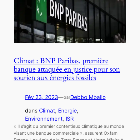
Climat : BNP Paribas, première
banque attaquée en justice pour son
soutien aux énergies fossiles
Fév 23, 2023
—
Debbo Mballo
par
dans
Climat
, 
Energie
, 
Environnement
, 
ISR
« Il s’agit du premier contentieux climatique au monde
visant une banque commerciale », assurent Oxfam
France, Les Amis de la Terre France et Notre Affaire à