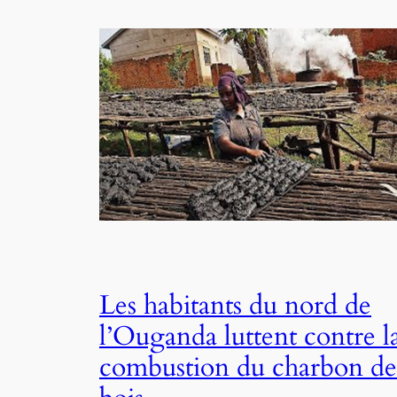
Les habitants du nord de
l’Ouganda luttent contre l
combustion du charbon de