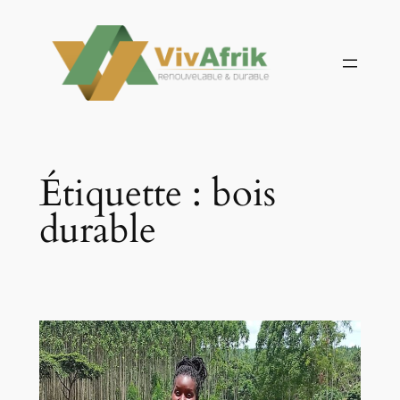
Aller
au
contenu
Étiquette :
bois
durable