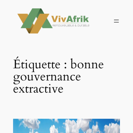
Aller
au
contenu
Étiquette :
bonne
gouvernance
extractive