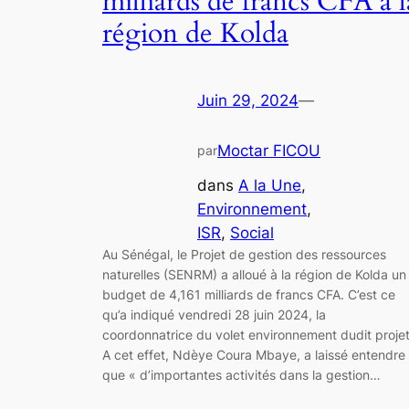
milliards de francs CFA à l
région de Kolda
Juin 29, 2024
—
Moctar FICOU
par
dans
A la Une
, 
Environnement
, 
ISR
, 
Social
Au Sénégal, le Projet de gestion des ressources
naturelles (SENRM) a alloué à la région de Kolda un
budget de 4,161 milliards de francs CFA. C’est ce
qu’a indiqué vendredi 28 juin 2024, la
coordonnatrice du volet environnement dudit projet
A cet effet, Ndèye Coura Mbaye, a laissé entendre
que « d’importantes activités dans la gestion…