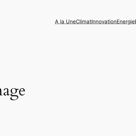
A la Une
Climat
Innovation
Energie
nage