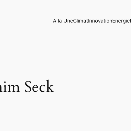
A la Une
Climat
Innovation
Energie
him Seck