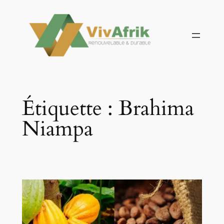
Aller
au
contenu
Étiquette :
Brahima
Niampa