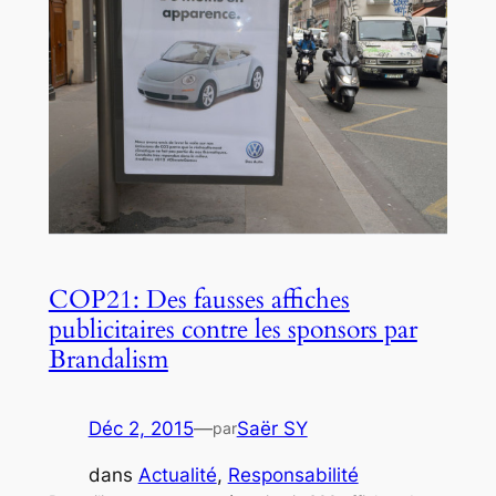
COP21: Des fausses affiches
publicitaires contre les sponsors par
Brandalism
Déc 2, 2015
—
Saër SY
par
dans
Actualité
, 
Responsabilité