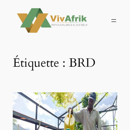
Aller
au
contenu
Étiquette :
BRD