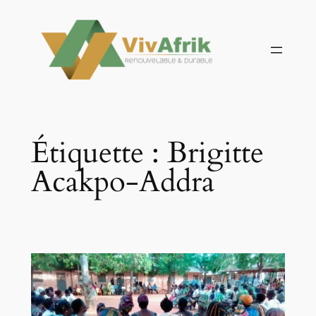
Aller
au
contenu
Étiquette :
Brigitte
Acakpo-Addra