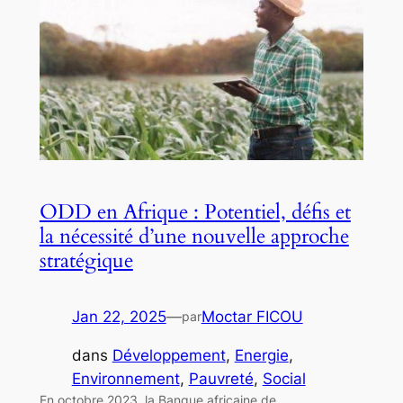
ODD en Afrique : Potentiel, défis et
la nécessité d’une nouvelle approche
stratégique
Jan 22, 2025
—
Moctar FICOU
par
dans
Développement
, 
Energie
, 
Environnement
, 
Pauvreté
, 
Social
En octobre 2023, la Banque africaine de