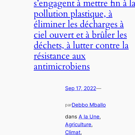
s’engagent à mettre fin à l
pollution plastique, à
éliminer les décharges à
ciel ouvert et à brûler les
déchets, à lutter contre la
résistance aux
antimicrobiens
Sep 17, 2022
—
Debbo Mballo
par
dans
A la Une
, 
Agriculture
, 
Climat
, 