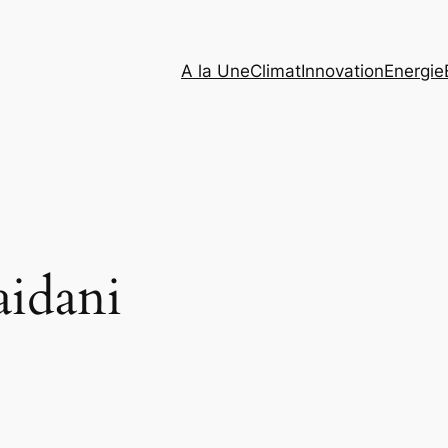
A la Une
Climat
Innovation
Energie
aidani