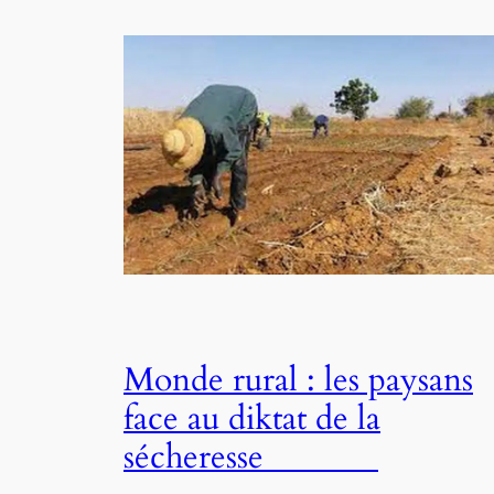
Monde rural : les paysans
face au diktat de la
sécheresse