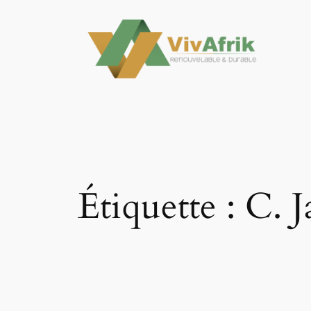
Aller
au
contenu
Étiquette :
C. J