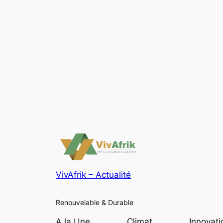
VivAfrik – Actualité
Renouvelable & Durable
A la Une
Climat
Innovati