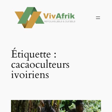
Aller
au
contenu
Étiquette :
cacaoculteurs
ivoiriens