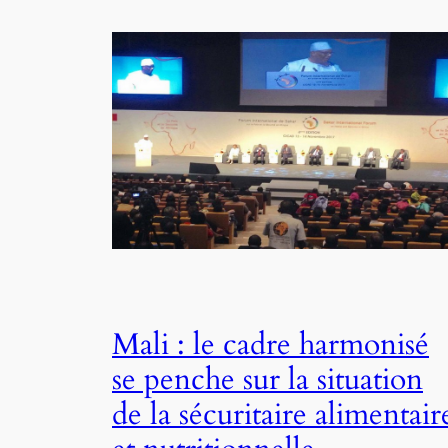
Mali : le cadre harmonisé
se penche sur la situation
de la sécuritaire alimentair