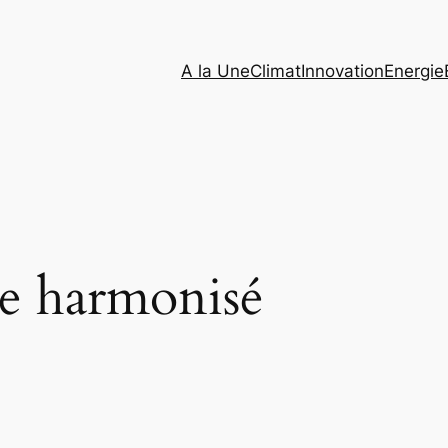
A la Une
Climat
Innovation
Energie
re harmonisé