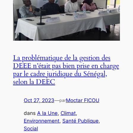
La problématique de la gestion des
DEEE n’était pas bien prise en charge
par le cadre juridique du Sénégal,
selon la DEEC
Oct 27, 2023
—
Moctar FICOU
par
dans
A la Une
, 
Climat
, 
Environnement
, 
Santé Publique
, 
Social