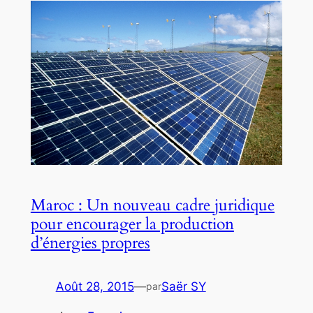
Maroc : Un nouveau cadre juridique
pour encourager la production
d’énergies propres
Août 28, 2015
—
Saër SY
par