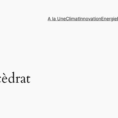
A la Une
Climat
Innovation
Energie
cèdrat