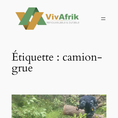
Aller
au
contenu
Étiquette :
camion-
grue