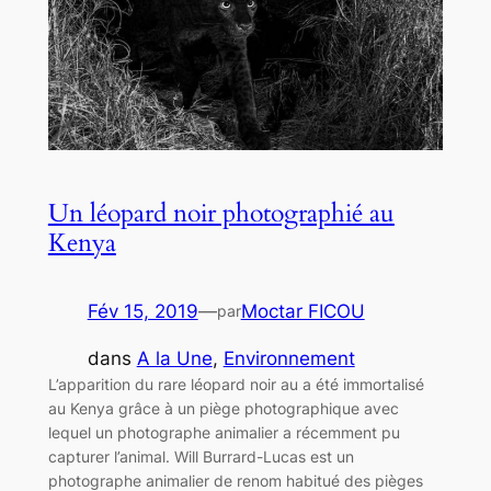
Un léopard noir photographié au
Kenya
Fév 15, 2019
—
Moctar FICOU
par
dans
A la Une
, 
Environnement
L’apparition du rare léopard noir au a été immortalisé
au Kenya grâce à un piège photographique avec
lequel un photographe animalier a récemment pu
capturer l’animal. Will Burrard-Lucas est un
photographe animalier de renom habitué des pièges