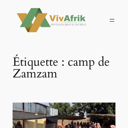
Aller
au
contenu
Étiquette :
camp de
Zamzam