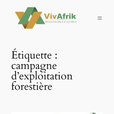
Aller
au
contenu
Étiquette :
campagne
d’exploitation
forestière