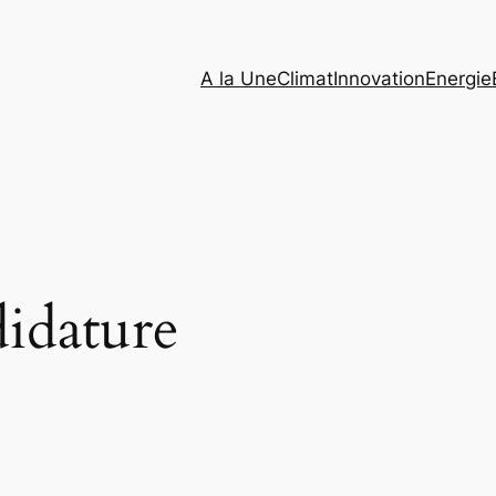
A la Une
Climat
Innovation
Energie
idature