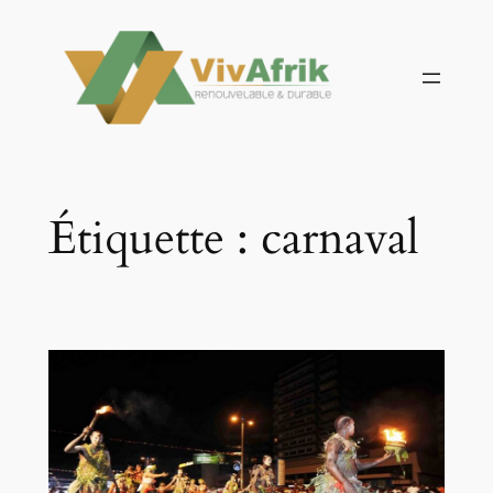
Aller
au
contenu
Étiquette :
carnaval