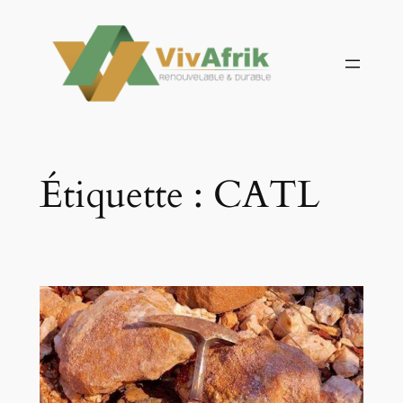
Aller
au
contenu
Étiquette :
CATL