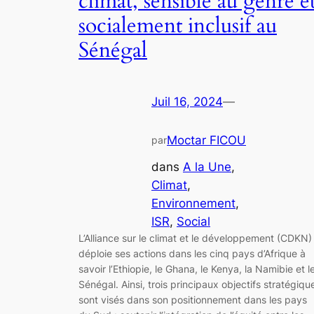
climat, sensible au genre e
socialement inclusif au
Sénégal
Juil 16, 2024
—
Moctar FICOU
par
dans
A la Une
, 
Climat
, 
Environnement
, 
ISR
, 
Social
L’Alliance sur le climat et le développement (CDKN)
déploie ses actions dans les cinq pays d’Afrique à
savoir l’Ethiopie, le Ghana, le Kenya, la Namibie et l
Sénégal. Ainsi, trois principaux objectifs stratégiqu
sont visés dans son positionnement dans les pays