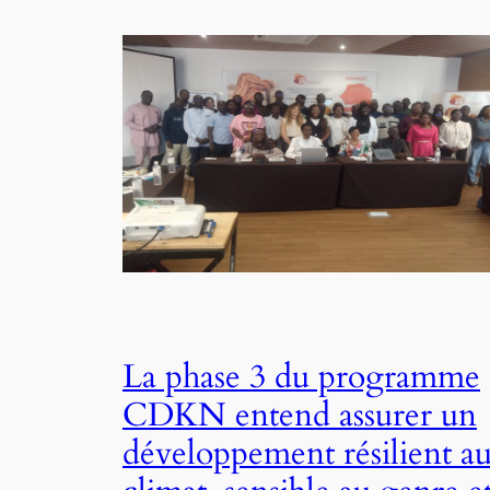
La phase 3 du programme
CDKN entend assurer un
développement résilient a