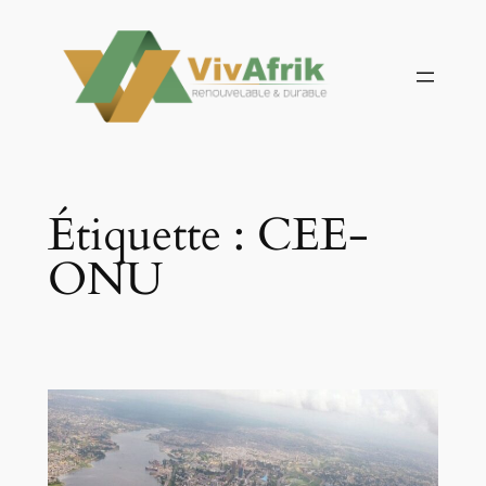
Aller
au
contenu
Étiquette :
CEE-
ONU