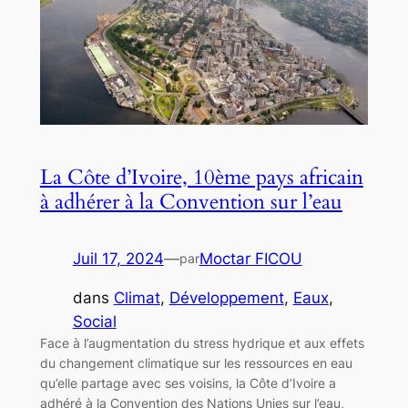
La Côte d’Ivoire, 10ème pays africain
à adhérer à la Convention sur l’eau
Juil 17, 2024
—
Moctar FICOU
par
dans
Climat
, 
Développement
, 
Eaux
, 
Social
Face à l’augmentation du stress hydrique et aux effets
du changement climatique sur les ressources en eau
qu’elle partage avec ses voisins, la Côte d’Ivoire a
adhéré à la Convention des Nations Unies sur l’eau,