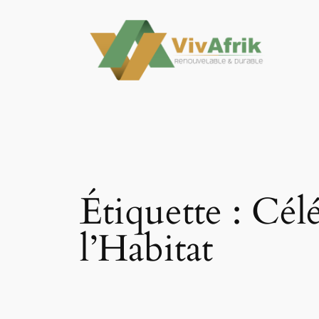
Aller
au
contenu
Étiquette :
Célé
l’Habitat