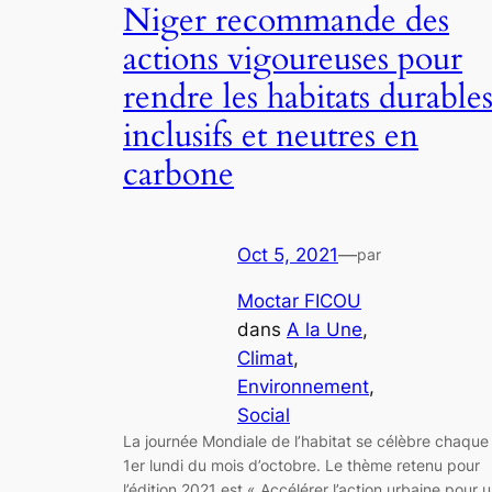
Niger recommande des
actions vigoureuses pour
rendre les habitats durables
inclusifs et neutres en
carbone
Oct 5, 2021
—
par
Moctar FICOU
dans
A la Une
, 
Climat
, 
Environnement
, 
Social
La journée Mondiale de l’habitat se célèbre chaque
1er lundi du mois d’octobre. Le thème retenu pour
l’édition 2021 est « Accélérer l’action urbaine pour 