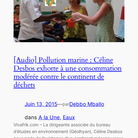
[Audio] Pollution marine : Céline
Desbos exhorte à une consommation
modérée contre le continent de
déchets
Juin 13, 2015
—
Debbo Mballo
par
dans
A la Une
, 
Eaux
Vivafrik.com – La dirigeante associée du bureau
d’études en environnement (Géolhyan), Céline Desbos