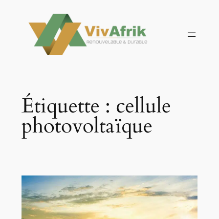
Aller
au
contenu
Étiquette :
cellule
photovoltaïque