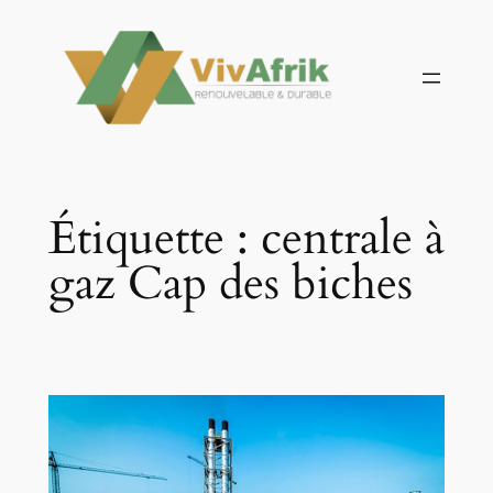
Aller
au
contenu
Étiquette :
centrale à
gaz Cap des biches