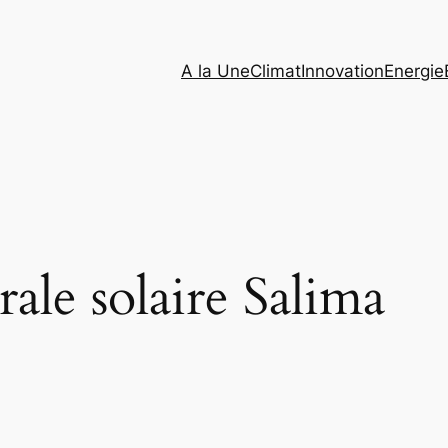
A la Une
Climat
Innovation
Energie
rale solaire Salima